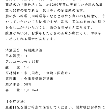
商品名の「乗丹坊」は、約1200年前に実在した会津の仏教
文化発祥の地である「慧日寺」の宗徒頭の名前。
脂の多い料理（肉料理等）などと相性が良いのも特徴で、冷
やしていただいても結構ですが、常温、又はぬるめのお燗で
お召し上がりいただくと、酒の旨味が引き立ちます。
酸度が高い分、お燗をしたときの苦味が出にくく、やや辛口
に感じられる場合があります。
清酒区分：特別純米酒
日本酒度：-1
アルコール分：16度
酸 度：1.6
原材料名：米（国産）・米麹（国産米）
原料米 ：会津産酒造好適米
精米歩合：58%
容 量：1,800ml
【保存方法】
直射日光を避け暗所で保管してください。開封後はお早めに