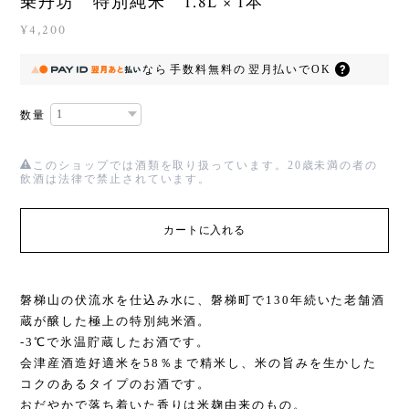
乗丹坊 特別純米 1.8L × 1本
¥4,200
なら
手数料無料の
翌月払いでOK
数量
このショップでは酒類を取り扱っています。20歳未満の者の
飲酒は法律で禁止されています。
カートに入れる
磐梯山の伏流水を仕込み水に、磐梯町で130年続いた老舗酒
蔵が醸した極上の特別純米酒。
-3℃で氷温貯蔵したお酒です。
会津産酒造好適米を58％まで精米し、米の旨みを生かした
コクのあるタイプのお酒です。
おだやかで落ち着いた香りは米麹由来のもの。