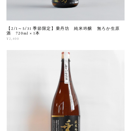
【2/1～5/31 季節限定】乗丹坊 純米吟醸 無ろか生原
酒 720ml × 1本
¥2,400