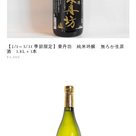
【2/1～5/31 季節限定】乗丹坊 純米吟醸 無ろか生原
酒 1.8L × 1本
¥4,800