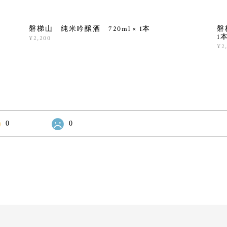
磐梯山 純米吟醸酒 720ml × 1本
磐
1
¥2,200
¥2
0
0