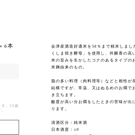
 6本
会津産酒造好適米を58％まで精米しまし
くしま煌き酵母」を使用し、吟醸香の高
米の旨みを生かしたコクのあるタイプの
米麹由来のもの。
脂の多い料理（肉料理等）などと相性が
結構ですが、常温、又はぬるめのお燗で
き立ちます。
酸度が高い分お燗をしたときの苦味が出
す。20歳
ります。
す。
清酒区分：純米酒
日本酒度：±0