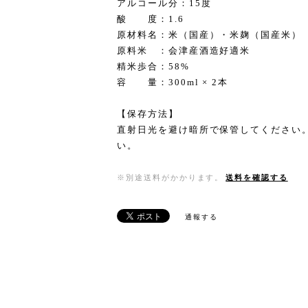
アルコール分：15度
酸 度：1.6
原材料名：米（国産）・米麹（国産米）
原料米 ：会津産酒造好適米
精米歩合：58%
容 量：300ml × 2本
【保存方法】
直射日光を避け暗所で保管してください
い。
※別途送料がかかります。
送料を確認する
通報する