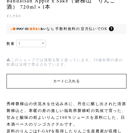
Bandaisan Apple x Sake（磐梯山 りんご
酒） 720ml × 1本
¥1,980
なら
手数料無料の
翌月払いでOK
数量
このショップでは酒類を取り扱っています。20歳未満の者の
飲酒は法律で禁止されています。
カートに入れる
秀峰磐梯山の伏流水を仕込み水に、丹念に醸し出された清酒
磐梯山と、寒暖の差の激しい福島県磐梯町の気候で育った、
甘みと酸味の程よいりんご100％ジュースを原料にした、日
本酒ベースのリンゴカクテルです。
原料のりんごはF-GAPを取得したりんご生産農家が収穫し