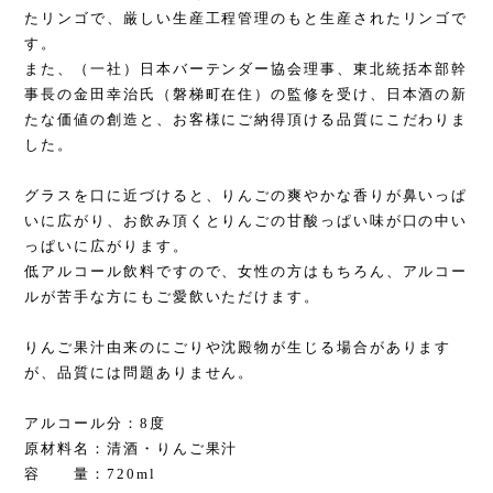
たリンゴで、厳しい生産工程管理のもと生産されたリンゴで
す。
また、（一社）日本バーテンダー協会理事、東北統括本部幹
事長の金田幸治氏（磐梯町在住）の監修を受け、日本酒の新
たな価値の創造と、お客様にご納得頂ける品質にこだわりま
した。
グラスを口に近づけると、りんごの爽やかな香りが鼻いっぱ
いに広がり、お飲み頂くとりんごの甘酸っぱい味が口の中い
っぱいに広がります。
低アルコール飲料ですので、女性の方はもちろん、アルコー
ルが苦手な方にもご愛飲いただけます。
りんご果汁由来のにごりや沈殿物が生じる場合があります
が、品質には問題ありません。
アルコール分：8度
原材料名：清酒・りんご果汁
容 量：720ml