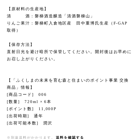
【原材料の生産地】
清 酒：磐梯酒造醸造「清酒磐梯山」
りんご果汁：磐梯町入倉地区産 田中重博氏生産（F-GAP
取得）
【保存方法】
直射日光を避け暗所で保管してください。開封後はお早めに
お召し上がりください。
【「ふくしまの未来を育む森と住まいのポイント事業 交換
商品」情報】
[商品コード] 006
[数量] 720ml × 6本
[ポイント数] 11,000P
[出荷時期] 通年
[出荷可能本数] 潤沢
※別途送料がかかります。
送料を確認する